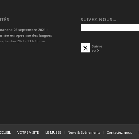
ITÉS
SUIVEZ-NOUS…
manche 26 septembre 2021 :
urnée européenne des langues
 septembre 2021 - 13 h 10 min
Suivre
sur X
CCUEIL
VOTRE VISITE
LE MUSEE
News & Evènements
Contactez-nous