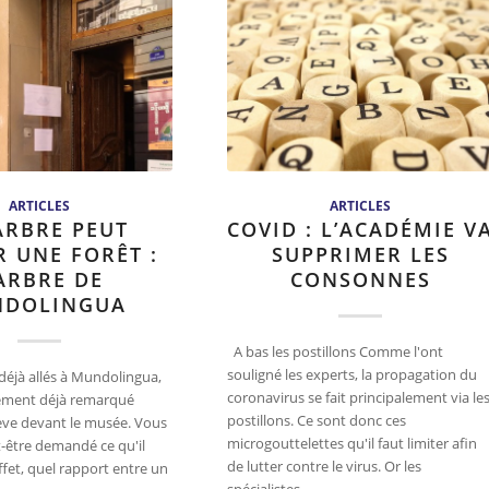
ARTICLES
ARTICLES
ARBRE PEUT
COVID : L’ACADÉMIE V
 UNE FORÊT :
SUPPRIMER LES
ARBRE DE
CONSONNES
DOLINGUA
A bas les postillons Comme l'ont
souligné les experts, la propagation du
éjà allés à Mundolingua,
coronavirus se fait principalement via le
ement déjà remarqué
postillons. Ce sont donc ces
élève devant le musée. Vous
microgouttelettes qu'il faut limiter afin
-être demandé ce qu'il
de lutter contre le virus. Or les
 effet, quel rapport entre un