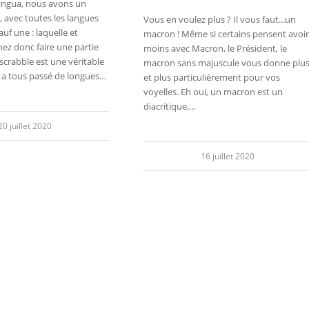
ngua, nous avons un
, avec toutes les langues
Vous en voulez plus ? Il vous faut...un
uf une : laquelle et
macron ! Même si certains pensent avoir
ez donc faire une partie
moins avec Macron, le Président, le
 scrabble est une véritable
macron sans majuscule vous donne plus
n a tous passé de longues…
et plus particulièrement pour vos
voyelles. Eh oui, un macron est un
diacritique,…
20 juillet 2020
16 juillet 2020