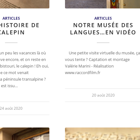
ARTICLES
ARTICLES
HISTOIRE DE
NOTRE MUSÉE DES
CALEPIN
LANGUES…EN VIDÉO
n peu les vacances là où
Une petite visite virtuelle du musée, ça
ouve encore, et on reste en
vous tente ? Captation et montage
 bistouri, le calepin ! Eh oui,
Valérie Marini - Réalisation
e ce mot venait
www.raccordfilm.fr
a péninsule transalpine ?
 est issu…
20 août 2020
24 août 2020