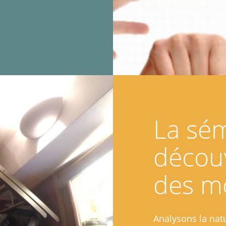
La sém
décou
des m
Analysons la natur