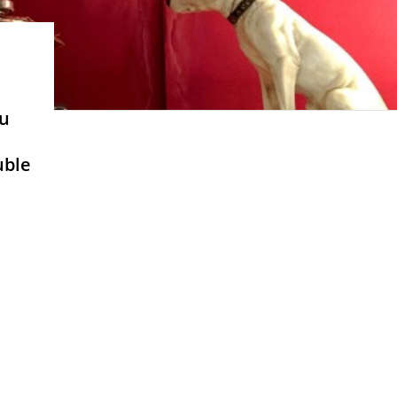
du
uble