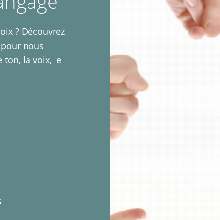
langage
ix ? Découvrez
s pour nous
ton, la voix, le
s