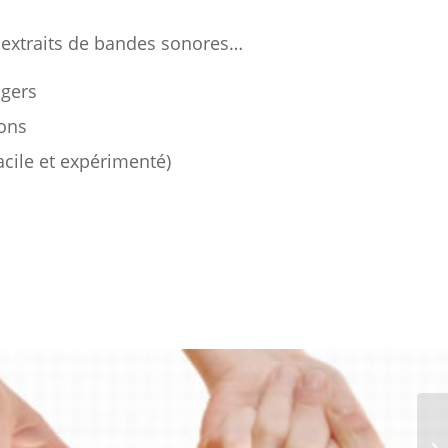
z, extraits de bandes sonores…
ngers
ions
cile et expérimenté)
Ga