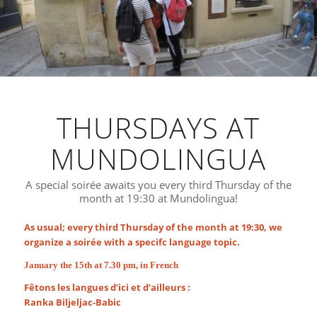
THURSDAYS AT
MUNDOLINGUA
A special soirée awaits you every third Thursday of the
month at 19:30 at Mundolingua!
As usual; every third Thursday of the month at 19:30, we
organize a soirée with a specifc language topic.
January the 15th at 7.30 pm, in French
Fêtons les langues d’ici et d’ailleurs
:
Ranka Biljeljac-Babic