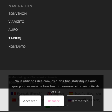
NAVIGATION
BONVENON
VIA VIZITO
ALIRO
TARIFOJ
KONTAKTO
© Mundolingua - Tous droits réservés
Nous utilisons des cookies à des fins statistiques ainsi
BONVENON
VIA VIZITO
ALIRO
TARIFOJ
KONTAKTO
que pour assurer le bon fonctionnement et la sécurité de
ce site.
Français
(
French
)
English
Español
(
Spanish
)
简体中文
(
Chinese (Simplified)
)
Русский
(
Russian
)
Accepter
Refuser
Paramètres
Esperanto