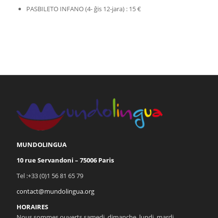
PASBILETO INFANO (4- ĝis 12-jara) : 15 €
MUNDOLINGUA
10 rue Servandoni – 75006 Paris
Tel :+33 (0)1 56 81 65 79
contact@mundolingua.org
HORAIRES
Nous sommes ouverts samedi, dimanche, lundi, mardi,