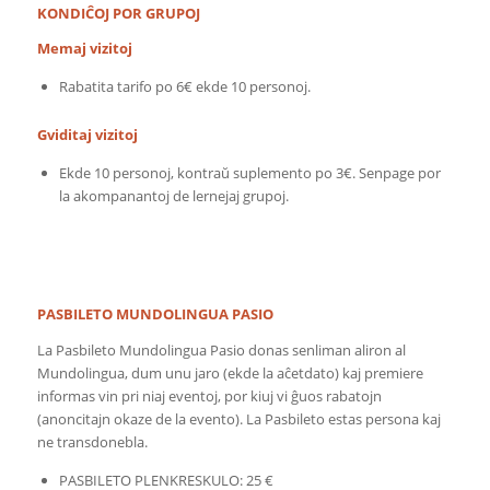
KONDIĈOJ POR GRUPOJ
Memaj vizitoj
Rabatita tarifo po 6€ ekde 10 personoj.
Gviditaj vizitoj
Ekde 10 personoj, kontraŭ suplemento po 3€. Senpage por
la akompanantoj de lernejaj grupoj.
PASBILETO MUNDOLINGUA PASIO
La Pasbileto Mundolingua Pasio donas senliman aliron al
Mundolingua, dum unu jaro (ekde la aĉetdato) kaj premiere
informas vin pri niaj eventoj, por kiuj vi ĝuos rabatojn
(anoncitajn okaze de la evento). La Pasbileto estas persona kaj
ne transdonebla.
PASBILETO PLENKRESKULO: 25 €