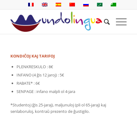
KONDIĈOJ KAJ TARIFOJ
PLENKRESKULO : 8€
INFANO (4 ĝis 12 jaroj) : 5€
RABATE* : 6€
SENPAGE : infano malpli ol 4-jara
*Studentoj (ĝis 25-jaraj), maljunuloj (pli ol 65-jaraj) kaj
senlaboruloj, kontraŭ prezento de ĝustigilo.