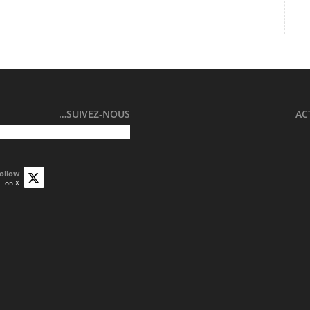
SUIVEZ-NOUS…
AC
ollow
on X