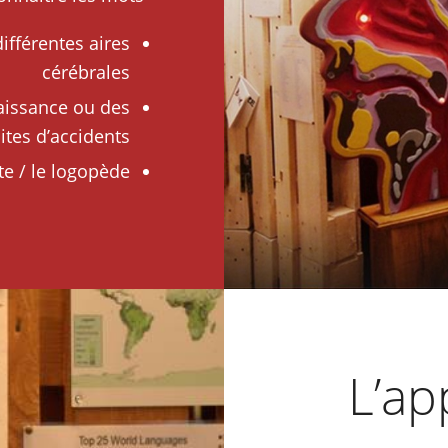
ifférentes aires
cérébrales
aissance ou des
ites d’accidents
te / le logopède
L’ap