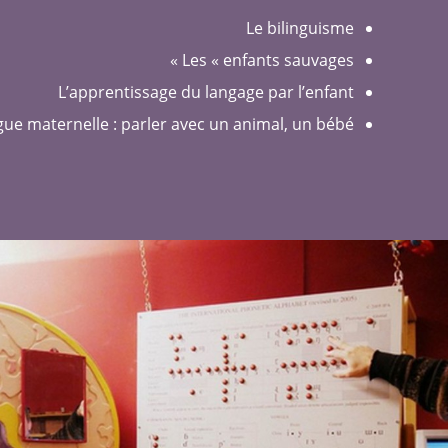
Le bilinguisme
Les « enfants sauvages »
L’apprentissage du langage par l’enfant
gue maternelle : parler avec un animal, un bébé…