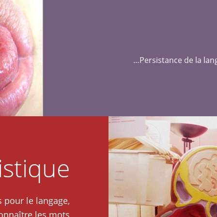
Persistance de la lan
istique
s pour le langage,
nnaître les mots ?