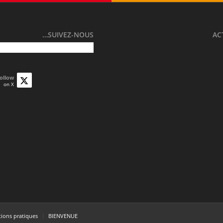
SUIVEZ-NOUS…
AC
ollow
on X
tions pratiques
BIENVENUE