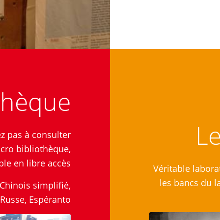
othèque
Le
ez pas à consulter
cro bibliothèque,
le en libre accès.
Véritable labor
les bancs du l
hinois simplifié,
 Russe, Espéranto