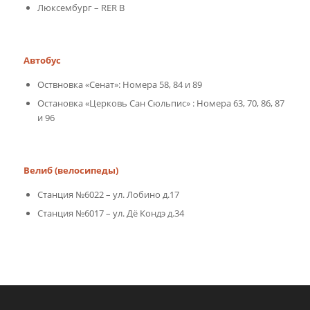
Люксембург – RER B
Автобус
Оствновка «Сенат»: Номера 58, 84 и 89
Остановка «Церковь Сан Сюльпис» : Номера 63, 70, 86, 87
и 96
Велиб (велосипеды)
Станция №6022 – ул. Лобино д.17
Станция №6017 – ул. Дё Кондэ д.34